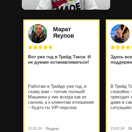
Марат
Якупов
Вот уже год в Трейд Такси. И
Здесь вс
не думаю останавливаться!
поддержку
Работаю в Трейде уже год, и
В Трейд Т
скажу вам – топчик полный!
спокойно.
Машинки у них всегда как из
приходит 
салона, а к клиентам отношение
даже в са
– будто ты VIP-персона.
ситуациях
Яндекс
Я
21.02.24
15.02.24