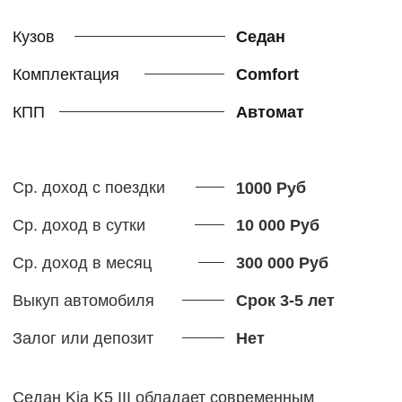
Технические характеристики:
КПП:
автомат
Расход:
9,8 л
Салон:
экокожа
Кондиционер:
есть
Топливо:
бензин, АИ-95
2,0 л
Объем двигателя:
Страховка:
ОСАГО
Бесплатное ТО:
есть
Требования к водителю:
Паспорт РФ или стран СНГ
Возраст от 21 года
Стаж вождения от 3 лет