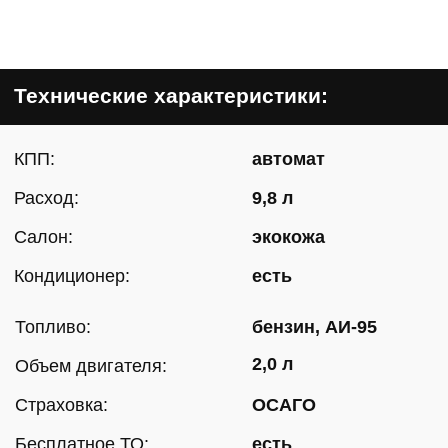
3—
Скидка 25% для
водителей-новичков
Поддерживаем водителей-новичков! Для
Вас в течение 1 й вводной недели
предоставляется льготная аренда со
скидкой 25%.
4—
Выгодный КЕШБЭК
Яндекс.Заправка с кешбэком до 10%.
КЕШБЭК до 400 рублей за накат.
5—
Ежедневные
выплаты