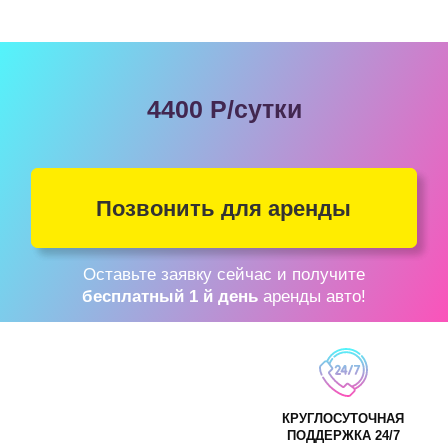
9 причин арендовать
такси у нас!
TRADE
1—
Никаких залогов и скрытых
условий
Честные условия аренды автомобилей без
необходимости внесения залогов и
TAXI
депозитов.
2—
Комиссия за заказы
агрегаторов 0%
Подключаем к Яндекс Такси, Ситимобил,
Gett и не берем комиссию за заказы.