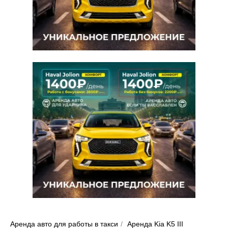
Ср. доход с поездки
1000 Руб
Ср. доход в сутки
10 000 Руб
Ср. доход в месяц
300 000 Руб
Выкуп автомобиля
Срок 3-5 лет
Залог или депозит
Нет
Седан Kia K5 III обладает современным
дизайном, передовыми технологиями и
исключительной динамикой, обеспечивая
комфорт и удовольствие от каждой поездки. В K5
вы найдете продвинутые системы безопасности
и отзывчивое управление, что делает его
идеальным выбором для городской езды и
дальних путешествий.
Оставьте заявку на аренду автомобиля Kia K5 III
уже сегодня и начните стабильно зарабатывать в
комфорте.
Аренда авто для работы в такси
/
Аренда Kia K5 III