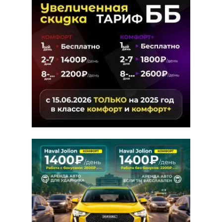
Аренда Kia K5 III для работы в
такси
КЛАСС: КОМФОРТ+
Кузов
Седан
Комплектация
Comfort
КПП
Автомат