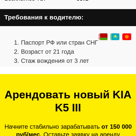
Водители самостоятельно выводят деньги
из нашего приложения себе на карту.
6—
Высокий доход с наших
заказов
У нас заказы со средней стоимостью в 1500
руб.
7—
Обслуживание авто за
счет таксопарка
Техническое обслуживание, смена резины,
ремонт, оформление ОСАГО и лицензии –
все за наш счет.
8—
Гибкий график работы