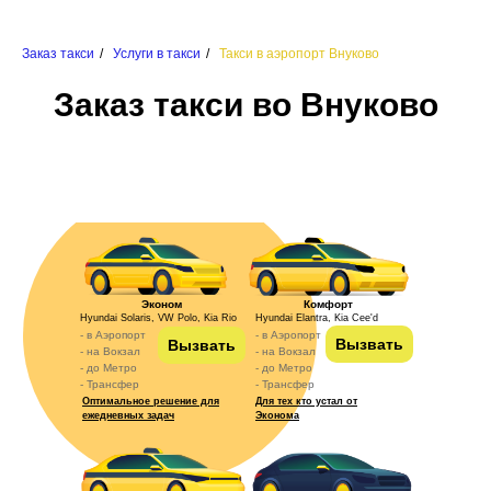
Заказ такси
/
Услуги в такси
/
Такси в аэропорт Внуково
Заказ такси во Внуково
Эконом
Комфорт
Hyundai Solaris, VW Polo, Kia Rio
Hyundai Elantra, Kia Cee'd
- в Аэропорт
- в Аэропорт
Вызвать
Вызвать
- на Вокзал
- на Вокзал
- до Метро
- до Метро
- Трансфер
- Трансфер
Оптимальное решение для
Для тех кто устал от
ежедневных задач
Эконома