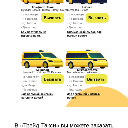
Комфорт Плюс
Бизнес
Hyundai Sonata, Toyota Camry, Kia K5
Mercedes E-class
- в Аэропорт
- в Аэропорт
Вызвать
Вызвать
- на Вокзал
- на Вокзал
- до Метро
- до Метро
- Трансфер
- Трансфер
Комфорт чтобы не
Оптимальный выбор для
переплачивать
важных встреч
Минивэн
Микроавтобус
Hyundai H1, Citroen C4 Picasso
Mercedes-Benz V-klasse
- в Аэропорт
- в Аэропорт
Вызвать
Вызвать
- на Вокзал
- на Вокзал
- до Метро
- до Метро
- Трансфер
- Трансфер
Для большой компании
Для делегаций и важных
коллег и друзей
встреч
В «Трейд-Такси» вы можете заказать